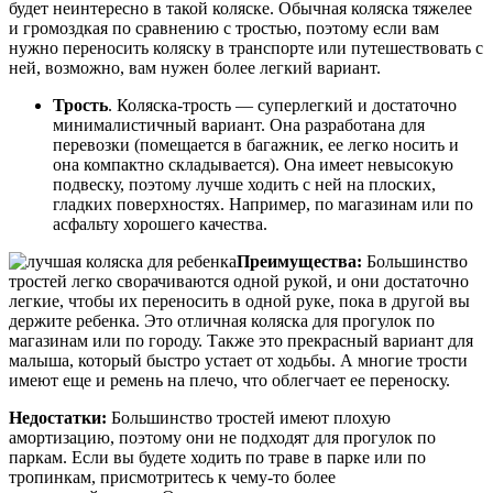
будет неинтересно в такой коляске. Обычная коляска тяжелее
и громоздкая по сравнению с тростью, поэтому если вам
нужно переносить коляску в транспорте или путешествовать с
ней, возможно, вам нужен более легкий вариант.
Трость
. Коляска-трость — суперлегкий и достаточно
минималистичный вариант. Она разработана для
перевозки (помещается в багажник, ее легко носить и
она компактно складывается). Она имеет невысокую
подвеску, поэтому лучше ходить с ней на плоских,
гладких поверхностях. Например, по магазинам или по
асфальту хорошего качества.
Преимущества:
Большинство
тростей легко сворачиваются одной рукой, и они достаточно
легкие, чтобы их переносить в одной руке, пока в другой вы
держите ребенка. Это отличная коляска для прогулок по
магазинам или по городу. Также это прекрасный вариант для
малыша, который быстро устает от ходьбы. А многие трости
имеют еще и ремень на плечо, что облегчает ее переноску.
Недостатки:
Большинство тростей имеют плохую
амортизацию, поэтому они не подходят для прогулок по
паркам. Если вы будете ходить по траве в парке или по
тропинкам, присмотритесь к чему-то более