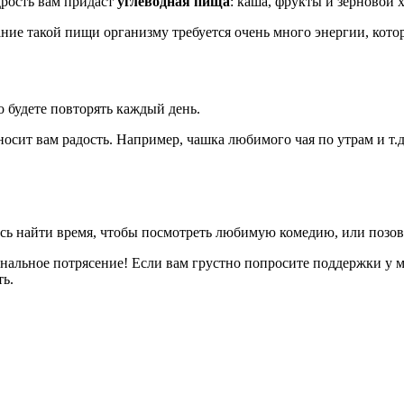
дрость вам придаст
углеводная пища
: каша, фрукты и зерновой х
ание такой пищи организму требуется очень много энергии, котор
 будете повторять каждый день.
риносит вам радость. Например, чашка любимого чая по утрам и 
есь найти время, чтобы посмотреть любимую комедию, или позов
иональное потрясение! Если вам грустно попросите поддержки 
ть.