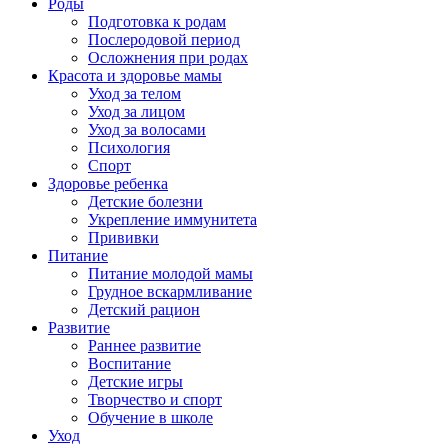
Роды
Подготовка к родам
Послеродовой период
Осложнения при родах
Красота и здоровье мамы
Уход за телом
Уход за лицом
Уход за волосами
Психология
Спорт
Здоровье ребенка
Детские болезни
Укрепление иммунитета
Прививки
Питание
Питание молодой мамы
Грудное вскармливание
Детский рацион
Развитие
Раннее развитие
Воспитание
Детские игры
Творчество и спорт
Обучение в школе
Уход