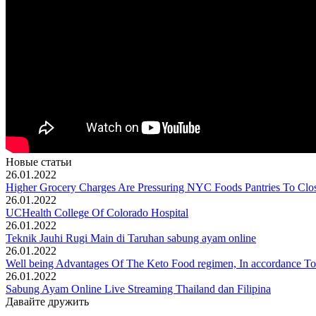
Новые статьи
26.01.2022
Higher Grocery Charges Are Pressuring NYC Foods Pantries To Clo
26.01.2022
UCHealth College Of Colorado Hospital
26.01.2022
Teknik Jauhi Rugi Main di Taruhan sabung ayam online
26.01.2022
Well being Advantages Of The Keto Food regimen, In accordance To
26.01.2022
Sabung Ayam Online Live Streaming Thailand dan Filipina
Давайте дружить