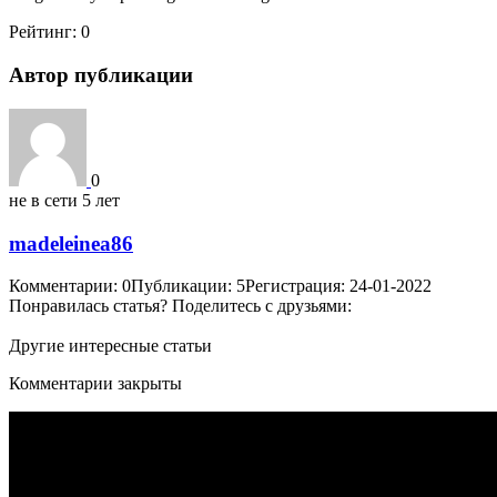
Рейтинг:
0
Автор публикации
0
не в сети 5 лет
madeleinea86
Комментарии: 0
Публикации: 5
Регистрация: 24-01-2022
Понравилась статья? Поделитесь с друзьями:
Другие интересные статьи
Комментарии закрыты