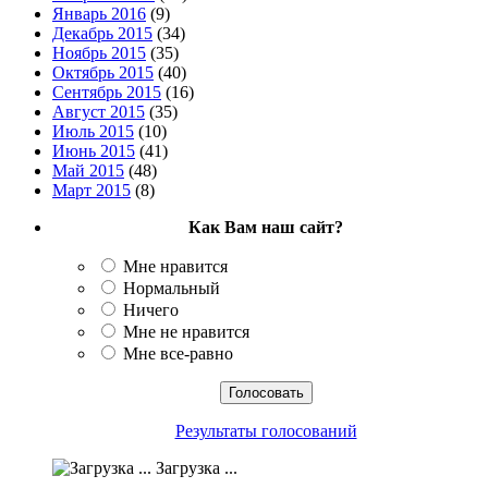
Январь 2016
(9)
Декабрь 2015
(34)
Ноябрь 2015
(35)
Октябрь 2015
(40)
Сентябрь 2015
(16)
Август 2015
(35)
Июль 2015
(10)
Июнь 2015
(41)
Май 2015
(48)
Март 2015
(8)
Как Вам наш сайт?
Мне нравится
Нормальный
Ничего
Мне не нравится
Мне все-равно
Результаты голосований
Загрузка ...