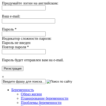
Придумайте логин на английском:
Ваш e-mail:
Пароль
*
Индикатор сложности пароля:
Пароль не введен
Повтор пароля
*
Пароль будет отправлен вам на e-mail.
×
Беременность
Образ жизни
Планирование беременности
Проблемы беременности