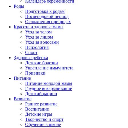
Календарь беременности
Роды
Подготовка к родам
Послеродовой период
Осложнения при родах
Красота и здоровье мамы
Уход за телом
Уход за лицом
Уход за волосами
Психология
Спорт
Здоровье ребенка
Детские болезни
Укрепление иммунитета
Прививки
Питание
Питание молодой мамы
Грудное вскармливание
Детский рацион
Развитие
Раннее развитие
Воспитание
Детские игры
Творчество и спорт
Обучение в школе