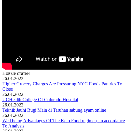
Новые статьи
26.01.2022
Higher Grocery Charges Are Pressuring NYC Foods Pantries To
Close
26.01.2022
UCHealth College Of Colorado Hospital
26.01.2022
Teknik Jauhi Rugi Main di Taruhan sabung ayam online
26.01.2022
Well being Advantages Of The Keto Food regimen, In accordance
To Analysis