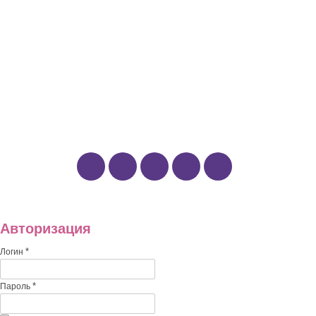
Комнатные растения
ОТДЫХ И ДОСУГ
Книги
Кулинария
Путешествия
Рукоделие и творчество
Наши группы:
Авторизация
*
Логин
*
Пароль