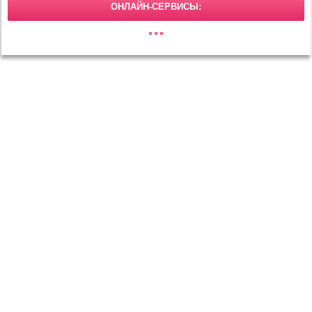
ОНЛАЙН-СЕРВИСЫ:
МОДА И КРАСОТА
Маникюр
Макияж
Прически
Тенденции моды
ОТНОШЕНИЯ
Свадьба
Любовь и секс
Развод
ДОМ
Дизайн и декор
Сад и огород
Животные