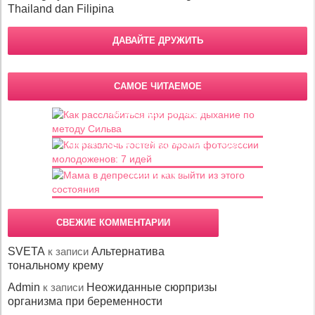
Thailand dan Filipina
ДАВАЙТЕ ДРУЖИТЬ
САМОЕ ЧИТАЕМОЕ
Как расслабиться при родах: дыхание
по методу Сильва
Как развлечь гостей во время
фотосессии молодоженов: 7 идей
Мама в депрессии и как выйти из этого
состояния
СВЕЖИЕ КОММЕНТАРИИ
SVETA
к записи
Альтернатива
тональному крему
Admin
к записи
Неожиданные сюрпризы
организма при беременности