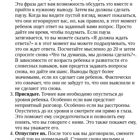
Эта фраза даст вам возможность обсудить это вместе и
прийти к нужному выводу. Затем вы должны сделать
паузу. Когда вы видите пустой взгляд, может показаться,
что они игнорируют вас, но, как правило, в этот момент
ребенок ищет ответ на заданный вами вопрос. Просто
дайте им время, чтобы подумать. Если пауза
затягивается, то вы можете сказать «Я должна ждать
ответа?» и в этот момент вы можете подразумевать, что
это он ждет ответа. Посчитайте мысленно до 20 и затем
спросите снова «Что ты думаешь, мы должны сделать?».
В зависимости от возраста ребенка и развитости его
словесных навыков, вам придется задавать вопросы
снова, но дайте им шанс. Выводы будут более
значимыми, если их сделает сам ребенок. Фактически
это означает, что они не забудут то, что они выяснили и
не сделают это снова.
Присядьте.
Точнее вам необходимо опуститься до
уровня ребенка. Особенно если вам предстоит
неприятный разговор. Особенно если вы расстроены.
Опуститесь до их уровня и смотрите им прямо в глаза.
Это поможет ему сосредоточиться и позволить ему
понять, что вы говорите с ними. Это также покажет ему,
что вы уважаете его.
Отпустите их.
После того как вы договорили, смените
свой тон на нормальный. Станьте снова милыми и