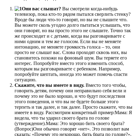
Они вас слышат?
Вы смотрели когда-нибудь
телевизор, пока кто-то рядом пытался сверлить стенку?
Вроде бы люди что-то говорят, но вы не слышите что.
Вы можете сколь угодно долго пытаться услышать, что
они говорят, но вы просто этого не слышите. Точно так
же происходит и с детьми, когда вы разговариваете с
ними одним и тем же голосом. Если вы не меняете
интонацию, не меняете громкость голоса – то, они
просто не слышат вас. Слова проходят сквозь них, вы
становитесь похожи на фоновый шум. Вы теряете его
интерес. Попробуйте вместо этого изменить способ,
которым вы разговариваете с ребенком. Например,
попробуйте шептать, иногда это может помочь спасти
ситуацию.
Скажите, что вы имеете в виду.
Вместо того чтобы,
говорить детям, почему они неправильно себя вели и
почему это не было хорошо, и что будут последствия
этого поведения, и что вы не будете больше этого
терпеть и так далее, и так далее. Просто скажите, что вы
имеете в виду. Рассмотрим конкретный пример:Мама: Я
видела, что ты ударил своего брата по голове
(утверждение).Мама: Это хорошо бить своего брата?
(Вопрос)Они обычно говорят «нет». Это позволит вам
сказать: «Почему это нехорошо, бить брата по голове?».