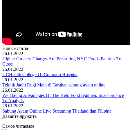
Новые статьи
26.01.2022
Higher Grocery Charges Are Pressuring NYC Foods Pantries To
Close
26.01.2022
UCHealth College Of Colorado Hospital
26.01.2022
Teknik Jauhi Rugi Main di Taruhan sabung ayam online
26.01.2022
Well being Advantages Of The Keto Food regimen, In accordance
To Analysis
26.01.2022
Sabung Ayam Online Live Streaming Thailand dan Filipina
Давайте дружить
Самое читаемое