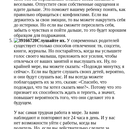
веселыми. Отпустите свои собственные ощущения и
идите дальше. Это поможет вашему ребенку понять, как
правильно обращаться с конфликтами. Если вы
держитесь за свои эмоции, то вы можете накрутить себя
до истерики. Но если вы сможете пересилить себя,
забыть о чувствах и пойти дальше, то это будет хорошим
образцом для подражания.
Слушайте их.
У современных родителей
существует столько способов отвлечения: тв, соцсети,
книги, журналы. Но постарайтесь, когда вы услышите
голос своего малыша, приложить все усилия, чтобы
отвлечься от ваших занятий и выслушать их. Ну, по
крайней мере, вы можете сказать: «Подожди минутку, я
сейчас». Если вы будете слушать своих детей, вероятно,
и они будут слушать вас. И вы всегда можете
поблагодарить их за это, сказав: «Спасибо, что
подождал, что ты хотел сказать мне?». Потому что это
признает их способность ждать и терпеть, а значит,
повышает вероятность того, что они сделают это в
будущем.
У вас самая трудная работа в мире. За вами
наблюдают и повторяют все 24 часа в день. И у вас
нет возможности уйти с работы, когда вы
родитель. Но, если вы действительно следите за