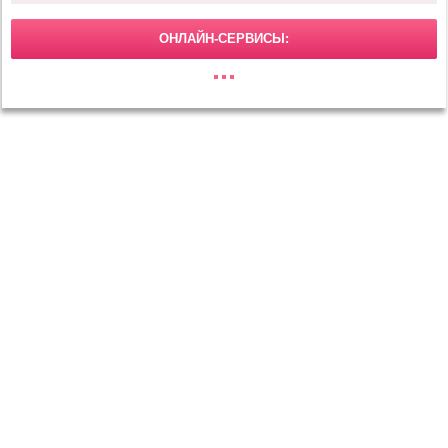
ОНЛАЙН-СЕРВИСЫ:
МОДА И КРАСОТА
Маникюр
Макияж
Прически
Тенденции моды
ОТНОШЕНИЯ
Свадьба
Любовь и секс
Развод
ДОМ
Дизайн и декор
Сад и огород