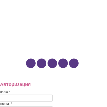
Животные
Комнатные растения
ОТДЫХ И ДОСУГ
Книги
Кулинария
Путешествия
Рукоделие и творчество
Наши группы:
Авторизация
*
Логин
*
Пароль