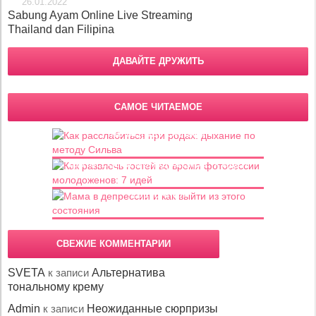
26.01.2022
Sabung Ayam Online Live Streaming
Thailand dan Filipina
ДАВАЙТЕ ДРУЖИТЬ
САМОЕ ЧИТАЕМОЕ
Как расслабиться при родах: дыхание
по методу Сильва
Как развлечь гостей во время
фотосессии молодоженов: 7 идей
Мама в депрессии и как выйти из этого
состояния
СВЕЖИЕ КОММЕНТАРИИ
SVETA
к записи
Альтернатива
тональному крему
Admin
к записи
Неожиданные сюрпризы