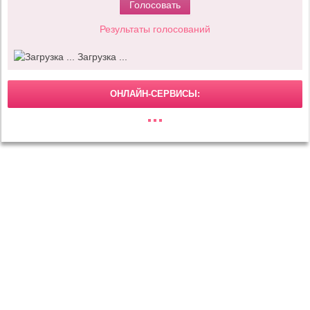
Результаты голосований
Загрузка ...
ОНЛАЙН-СЕРВИСЫ:
МОДА И КРАСОТА
Маникюр
Макияж
Прически
Тенденции моды
ОТНОШЕНИЯ
Свадьба
Любовь и секс