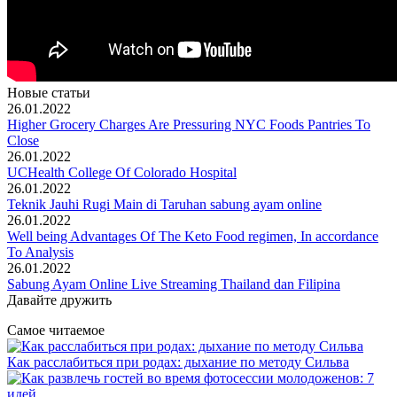
Новые статьи
26.01.2022
Higher Grocery Charges Are Pressuring NYC Foods Pantries To
Close
26.01.2022
UCHealth College Of Colorado Hospital
26.01.2022
Teknik Jauhi Rugi Main di Taruhan sabung ayam online
26.01.2022
Well being Advantages Of The Keto Food regimen, In accordance
To Analysis
26.01.2022
Sabung Ayam Online Live Streaming Thailand dan Filipina
Давайте дружить
Самое читаемое
Как расслабиться при родах: дыхание по методу Сильва