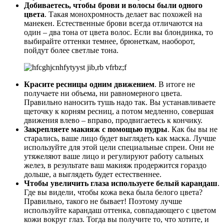
Добиваетесь, чтобы брови и волосы были одного
цвета
. Такая монохромность делает вас похожей на
манекен. Естественные брови всегда отличаются на
один – два тона от цвета волос. Если вы блондинка, то
выбирайте оттенки темнее, брюнеткам, наоборот,
пойдут более светлые тона.
Красите ресницы одним движением
. В итоге не
получаете ни объема, ни равномерного цвета.
Правильно наносить тушь надо так. Вы устанавливаете
щеточку к корням ресниц, а потом медленно, совершая
движения влево – вправо, продвигаетесь к кончику.
Закрепляете макияж с помощью пудры
. Как бы вы не
старались, ваше лицо будет выглядеть как маска. Лучше
используйте для этой цели специальные спреи. Они не
утяжеляют ваше лицо и регулируют работу сальных
желез, в результате ваш макияж продержится гораздо
дольше, а выглядеть будет естественнее.
Чтобы увеличить глаза используете белый карандаш
.
Где вы видели, чтобы кожа века была белого цвета?
Правильно, такого не бывает! Поэтому лучше
используйте карандаш оттенка, совпадающего с цветом
кожи вокруг глаз. Тогда вы получите то, что хотите, и