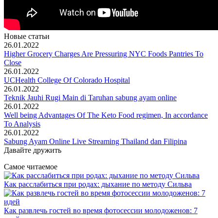
Новые статьи
26.01.2022
Higher Grocery Charges Are Pressuring NYC Foods Pantries To
Close
26.01.2022
UCHealth College Of Colorado Hospital
26.01.2022
Teknik Jauhi Rugi Main di Taruhan sabung ayam online
26.01.2022
Well being Advantages Of The Keto Food regimen, In accordance
To Analysis
26.01.2022
Sabung Ayam Online Live Streaming Thailand dan Filipina
Давайте дружить
Самое читаемое
Как расслабиться при родах: дыхание по методу Сильва
Как развлечь гостей во время фотосессии молодоженов: 7