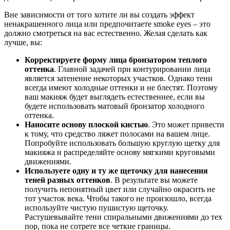
Вне зависимости от того хотите ли вы создать эффект
ненакрашенного лица или предпочитаете smoke eyes – это
должно смотреться на вас естественно. Желая сделать как
лучше, вы:
Корректируете форму лица бронзатором теплого
оттенка
. Главной задачей при контурировании лица
является затенение некоторых участков. Однако тени
всегда имеют холодные оттенки и не блестят. Поэтому
ваш макияж будет выглядеть естественнее, если вы
будете использовать матовый бронзатор холодного
оттенка.
Наносите основу плоской кистью
. Это может привести
к тому, что средство ляжет полосами на вашем лице.
Попробуйте использовать большую круглую щетку для
макияжа и распределяйте основу мягкими круговыми
движениями.
Используете одну и ту же щеточку для нанесения
теней разных оттенков
. В результате вы можете
получить непонятный цвет или случайно окрасить не
тот участок века. Чтобы такого не произошло, всегда
используйте чистую пушистую щеточку.
Растушевывайте тени спиральными движениями до тех
пор, пока не сотрете все четкие границы.